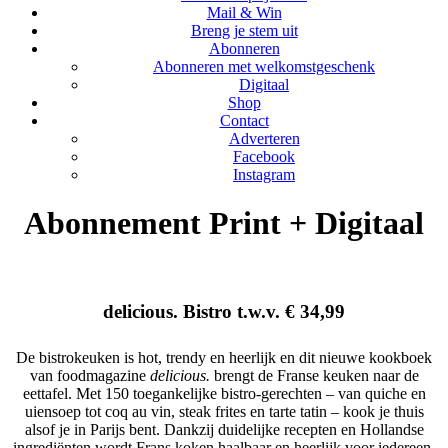
Mail & Win
Breng je stem uit
Abonneren
Abonneren met welkomstgeschenk
Digitaal
Shop
Contact
Adverteren
Facebook
Instagram
Abonnement Print + Digitaal
delicious. Bistro t.w.v. € 34,99
De
bistro
keuken is hot, trendy en heerlijk en dit nieuwe kookboek
van foodmagazine
delicious
.
brengt de Franse keuken naar de
eettafel. Met 150 toegankelijke
bistro
-gerechten – van quiche en
uiensoep tot coq au vin, steak frites en tarte tatin – kook je thuis
alsof je in Parijs bent. Dankzij duidelijke recepten en Hollandse
ingrediënten wordt Frans koken haalbaar en heerlijk voor iedereen.