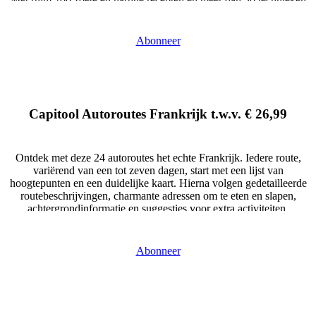
voorzien van stap-voor-stap-foto’s. Bakken maar!
Abonneren
Abonneer
Dit abonnement op Leven in Frankrijk (6 edities) kost € …
Capitool Autoroutes Frankrijk t.w.v. € 26,99
Ontdek met deze 24 autoroutes het echte Frankrijk. Iedere route,
variërend van een tot zeven dagen, start met een lijst van
hoogtepunten en een duidelijke kaart. Hierna volgen gedetailleerde
routebeschrijvingen, charmante adressen om te eten en slapen,
achtergrondinformatie en suggesties voor extra activiteiten,
bijvoorbeeld een wandeling door een dorpje of een mooi landschap.
Abonneren
Abonneer
Dit abonnement op Leven in Frankrijk (6 edities) kost € 44. Als
bijdrage in de verzendkosten van de set wordt eenmalig € 4,40 in
rekening gebracht. …