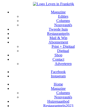
Magazine
Edities
Columns
Nouveautés
Tweede huis
Restaurantprijs
Mail & Win
Abonnement
Print + Digitaal
Digitaal
Shop
Contact
Adverteren
Facebook
Instagram
Home
Magazine
Columns
Nouveautés
Huizenaanbod
Restaurantprijs2023