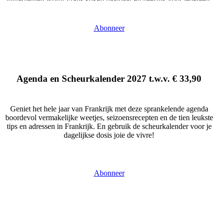
Très bien voor elke dag en feestelijk genoeg voor bijzondere
momenten!
Abonneer
Abonneren
Dit abonnement op …
Agenda en Scheurkalender 2027 t.w.v. € 33,90
Geniet het hele jaar van Frankrijk met deze sprankelende agenda
boordevol vermakelijke weetjes, seizoensrecepten en de tien leukste
tips en adressen in Frankrijk. En gebruik de scheurkalender voor je
dagelijkse dosis joie de vivre!
Abonneren
Dit jaarabonnement op Leven in Frankrijk (6 edities) kost € 44. Als
Abonneer
bijdrage in de verzendkosten van de set wordt eenmalig € 7,45 in
rekening gebracht. Deze aanbieding is zolang de voorraad strekt.
Neem contact op met de abonneeservice voor verzendtarieven naar
het buitenland. U …