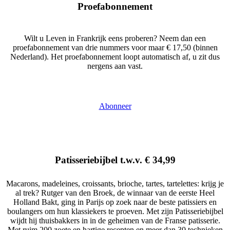
Proefabonnement
Wilt u Leven in Frankrijk eens proberen? Neem dan een
proefabonnement van drie nummers voor maar € 17,50 (binnen
Nederland). Het proefabonnement loopt automatisch af, u zit dus
nergens aan vast.
Abonneer
Patisseriebijbel t.w.v. € 34,99
…
Macarons, madeleines, croissants, brioche, tartes, tartelettes: krijg je
al trek? Rutger van den Broek, de winnaar van de eerste Heel
Holland Bakt, ging in Parijs op zoek naar de beste patissiers en
boulangers om hun klassiekers te proeven. Met zijn Patisseriebijbel
wijdt hij thuisbakkers in in de geheimen van de Franse patisserie.
Met ruim 200 zoete en hartige recepten en meer dan 30 technieken