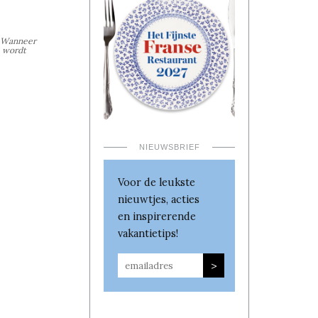
. Wanneer
e wordt
NIEUWSBRIEF
Voor de leukste
nieuwtjes, acties
en inspirerende
vakantietips!