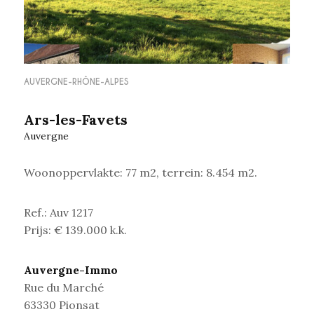
AUVERGNE-RHÔNE-ALPES
Ars-les-Favets
Auvergne
Woonoppervlakte: 77 m2, terrein: 8.454 m2.
Ref.: Auv 1217
Prijs: € 139.000 k.k.
Auvergne-Immo
Rue du Marché
63330 Pionsat