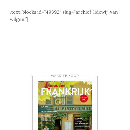
.text-blocks id=”49392″ slug=”archief-lidewij-van-
wilgen”]
WAAR TE KOOP