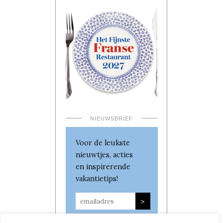
NIEUWSBRIEF
Voor de leukste
nieuwtjes, acties
en inspirerende
vakantietips!