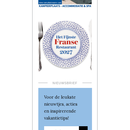
NIEUWSBRIEF
Voor de leukste
nieuwtjes, acties
en inspirerende
vakantietips!