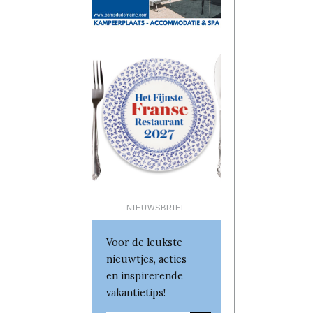
NIEUWSBRIEF
Voor de leukste
nieuwtjes, acties
en inspirerende
vakantietips!