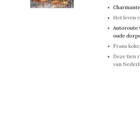
Charmante ‘
Het leven 
Autoroute 
oude dorp
Frans koken
Deze tien r
van Neder