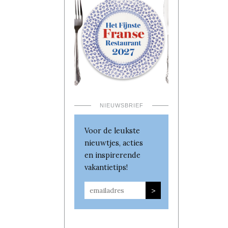
NIEUWSBRIEF
Voor de leukste
nieuwtjes, acties
en inspirerende
vakantietips!