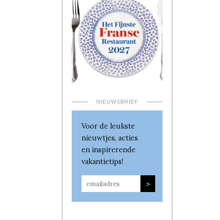
NIEUWSBRIEF
Voor de leukste
nieuwtjes, acties
en inspirerende
vakantietips!