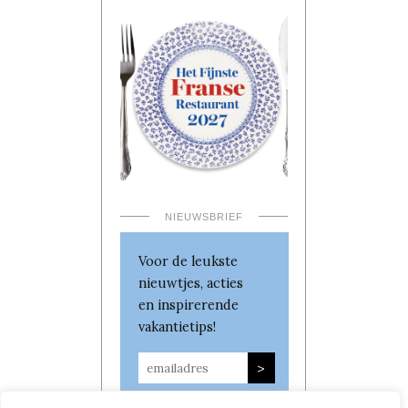
NIEUWSBRIEF
Voor de leukste
nieuwtjes, acties
en inspirerende
vakantietips!