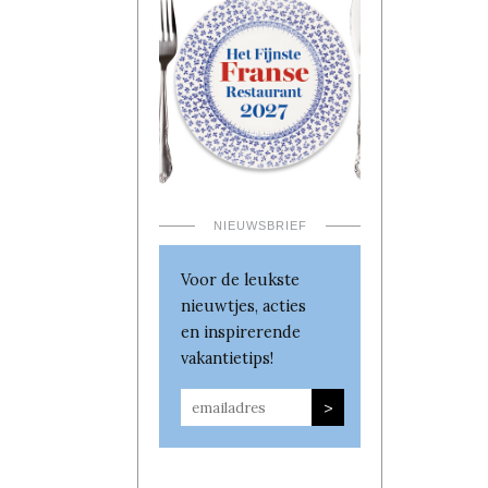
NIEUWSBRIEF
Voor de leukste
nieuwtjes, acties
en inspirerende
vakantietips!