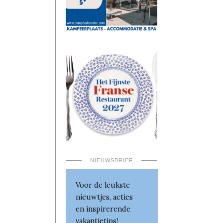
NIEUWSBRIEF
Voor de leukste
nieuwtjes, acties
en inspirerende
vakantietips!