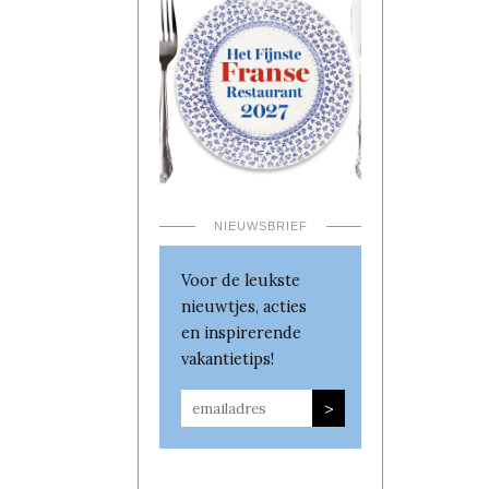
NIEUWSBRIEF
Voor de leukste
nieuwtjes, acties
en inspirerende
vakantietips!