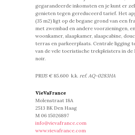
gegarandeerde inkomsten en
je kunt er ze
genieten tegen gereduceerd tarief. Het a
(35 m2) ligt op de begane grond van een fr
met zwembad en andere voorzieningen, en
woonkamer, slaapkamer, slaapcabine, douc
terras en parkeerplaats. Centrale ligging 
van de vele toeristische trekpleisters in de
noir.
PRIJS € 85.600
k.k.
ref. AQ-0283HA
VieVaFrance
Molenstraat 18A
2513 BK Den Haag
M 06 15026897
info@vievafrance.com
www.vievafrance.com