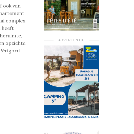
lf ook van
ppartement
aai complex
 heeft
heruimte,
ADVERTENTIE
ten opzichte
 Périgord