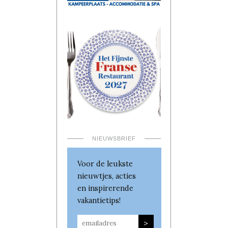
NIEUWSBRIEF
Voor de leukste
nieuwtjes, acties
en inspirerende
vakantietips!