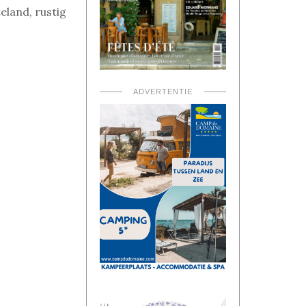
teland,
rustig
ADVERTENTIE