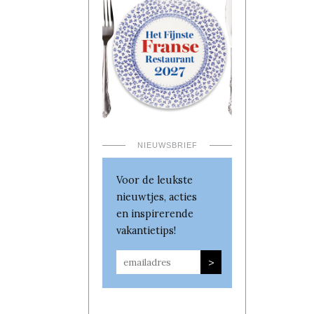
NIEUWSBRIEF
Voor de leukste
nieuwtjes, acties
en inspirerende
vakantietips!