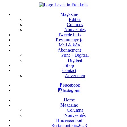
Magazine
Edities
Columns
Nouveautés
Tweede huis
Restaurantprijs
Mail & Win
Abonnement
Print + Digitaal
Digitaal
Shop
Contact
Adverteren
Facebook
Instagram
Home
Magazine
Columns
Nouveautés
Huizenaanbod
Restaurantprijs2023