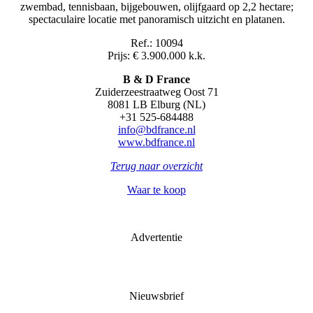
zwembad, tennisbaan, bijgebouwen, olijfgaard
op 2,2 hectare;
spectaculaire locatie met panoramisch uitzicht en platanen.
Ref.: 10094
Prijs: € 3.900.000 k.k.
B & D France
Zuiderzeestraatweg Oost 71
8081 LB Elburg (NL)
+31 525-684488
info@bdfrance.nl
www.bdfrance.nl
Terug naar overzicht
Waar te koop
Advertentie
Nieuwsbrief