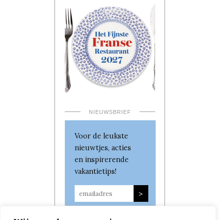
NIEUWSBRIEF
Voor de leukste
nieuwtjes, acties
en inspirerende
vakantietips!