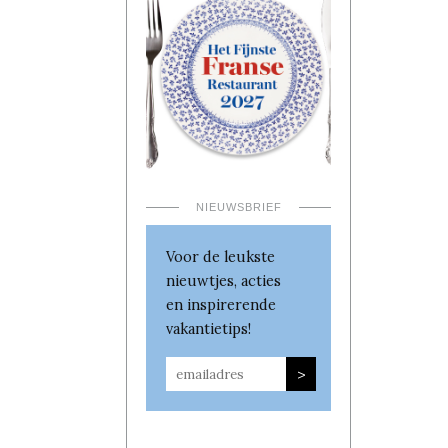
NIEUWSBRIEF
Voor de leukste
nieuwtjes, acties
en inspirerende
vakantietips!