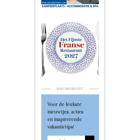
NIEUWSBRIEF
Voor de leukste
nieuwtjes, acties
en inspirerende
vakantietips!