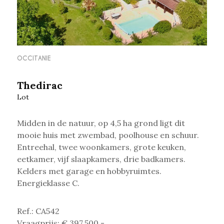
OCCITANIE
Thedirac
Lot
Midden in de natuur, op 4,5 ha grond ligt dit
mooie huis met zwembad, poolhouse en schuur.
Entreehal, twee woonkamers, grote keuken,
eetkamer, vijf slaapkamers, drie badkamers.
Kelders met garage en hobbyruimtes.
Energieklasse C.
Ref.: CA542
Vraagprijs: € 397.500,-