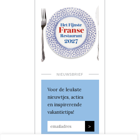
NIEUWSBRIEF
Voor de leukste
nieuwtjes, acties
en inspirerende
vakantietips!