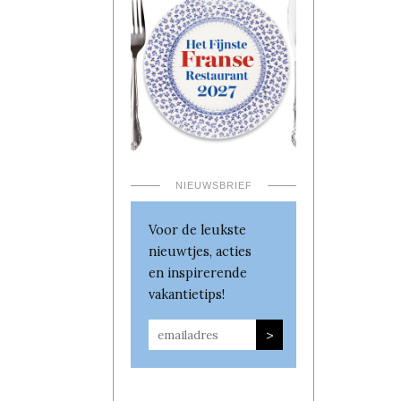
NIEUWSBRIEF
Voor de leukste
nieuwtjes, acties
en inspirerende
vakantietips!