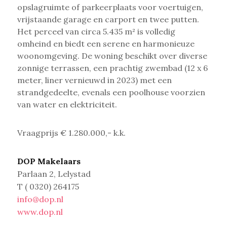
opslagruimte of parkeerplaats voor voertuigen,
v
rijstaande garage en carport en t
wee putten.
Het perceel van circa 5.435 m² is volledig
omheind en biedt een serene en harmonieuze
woonomgeving. De woning beschikt over diverse
zonnige terrassen, een prachtig zwembad (12 x 6
meter, liner vernieuwd in 2023) met een
strandgedeelte, evenals een poolhouse voorzien
van water en elektriciteit.
Vraagprijs € 1.280.000,- k.k.
DOP Makelaars
Parlaan 2, Lelystad
T ( 0320) 264175
info@dop.nl
www.dop.nl