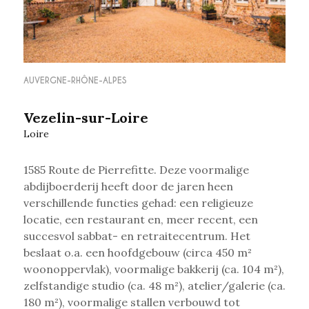
AUVERGNE-RHÔNE-ALPES
Vezelin-sur-Loire
Loire
1585 Route de Pierrefitte. Deze voormalige
abdijboerderij heeft door de jaren heen
verschillende functies gehad: een religieuze
locatie, een restaurant en,
meer recent, een
succesvol sabbat- en retraitecentrum. Het
beslaat o.a. een h
oofdgebouw (circa 450 m²
woonoppervlak), v
oormalige bakkerij (ca. 104 m²),
z
elfstandige studio (ca. 48 m²), a
telier/galerie (ca.
180 m²), v
oormalige stallen verbouwd tot