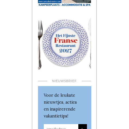
NIEUWSBRIEF
Voor de leukste
nieuwtjes, acties
en inspirerende
vakantietips!