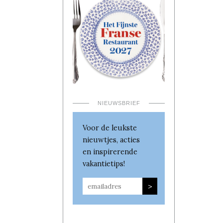
NIEUWSBRIEF
Voor de leukste
nieuwtjes, acties
en inspirerende
vakantietips!