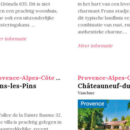
Grimels 635. Dit is niet
in het hart van een lev
een een prachtig woonhuis,
charmant Frans stadje,
r ook een uitzonderlijke
dit typische landhuis e
esteringskans. …
combinatie van rust, r
authentieke charme.
…
r informatie
Meer informatie
Provence-Alpes-Côte d'Azur
ns-les-Pins
Châteauneuf-du
Vaucluse
Vallee de la Sainte Baume 32.
e villa is prachtig gelegen in
 aantrekkelijke, recent