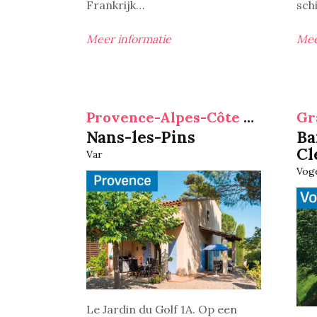
Frankrijk…
sch
Meer informatie
Mee
Provence-Alpes-Côte d'Azur
Gr
Nans-les-Pins
Ba
Cl
Var
Vog
Le Jardin du Golf 1A.
Op een