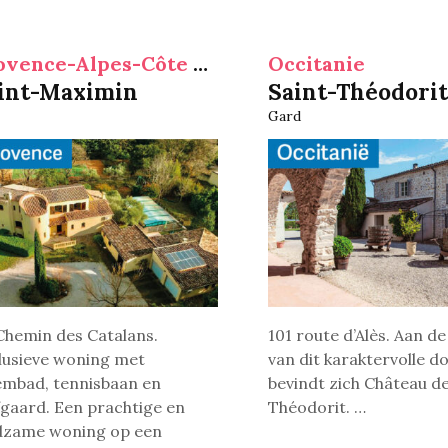
Provence-Alpes-Côte d'Azur
Occitanie
int-Maximin
Saint-Théodorit
Gard
Chemin des Catalans.
101 route d’Alès. Aan d
lusieve woning met
van dit karaktervolle d
mbad, tennisbaan en
bevindt zich Château de
jfgaard. Een prachtige en
Théodorit. …
dzame woning op een