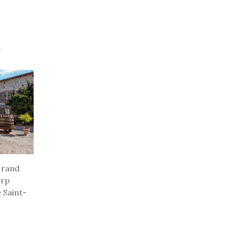
e rand
orp
 Saint-