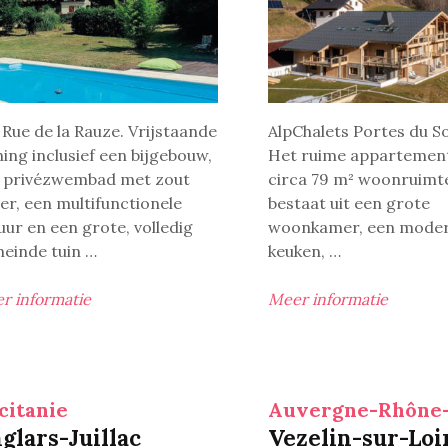
 Rue de la Rauze. Vrijstaande
AlpChalets Portes du Sol
ing inclusief een bijgebouw,
Het ruime appartement
 privézwembad met zout
circa 79 m² woonruimt
er, een multifunctionele
bestaat uit een grote
uur en een grote, volledig
woonkamer, een mode
einde tuin …
keuken, …
r informatie
Meer informatie
citanie
Auvergne-Rhône-
glars-Juillac
Vezelin-sur-Loi