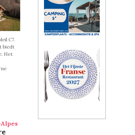
eil C7.
 biedt
e. Het
rne
Alpes
re