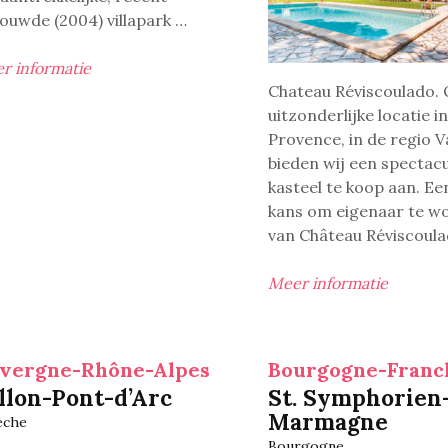
ouwde (2004) villapark …
r informatie
Chateau Réviscoulado.
uitzonderlijke locatie i
Provence, in de regio V
bieden wij een spectacu
kasteel te koop aan. Ee
kans om eigenaar te w
van Château Réviscoula
Meer informatie
vergne-Rhône-Alpes
llon-Pont-d’Arc
St. Symphorien
Marmagne
èche
Bourgogne