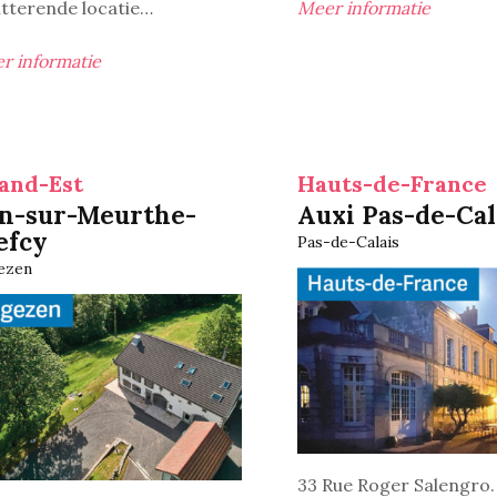
itterende locatie…
Meer informatie
r informatie
and-Est
Hauts-de-France
n-sur-Meurthe-
Auxi Pas-de-Cal
efcy
Pas-de-Calais
ezen
33 Rue Roger Salengro.