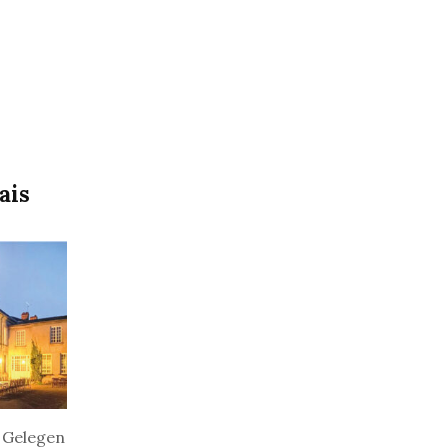
ais
 G
elegen