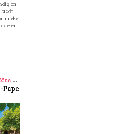
endig en
 biedt
en unieke
uimte en
Provence-Alpes-Côte d'Azur
-Pape