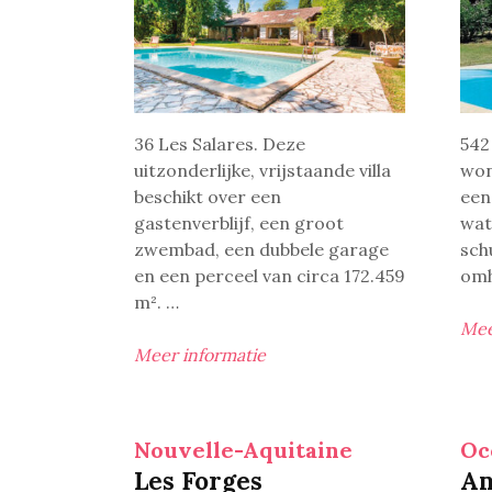
36 Les Salares. Deze
542
uitzonderlijke, vrijstaande villa
won
beschikt over een
een
gastenverblijf, een groot
wat
zwembad, een dubbele garage
sch
en een perceel van circa 172.459
omh
m². …
Mee
Meer informatie
Nouvelle-Aquitaine
Oc
Les Forges
An