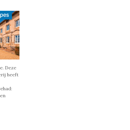
te. Deze
rij heeft
gehad:
een