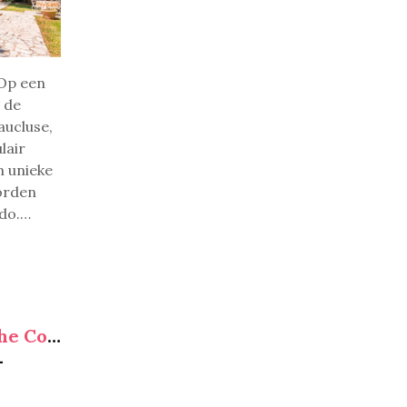
Op een
n de
aucluse,
lair
n unieke
orden
do.
…
Bourgogne-Franche Comté
-