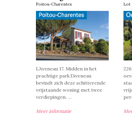
Poitou-Charentes
Lot
L’Aveneau 17. Midden in het
226
prachtige park l’Aveneau
oev
bevindt zich deze schitterende
sta
vrijstaande woning met twee
vri
verdiepingen. …
per
Meer informatie
Mee