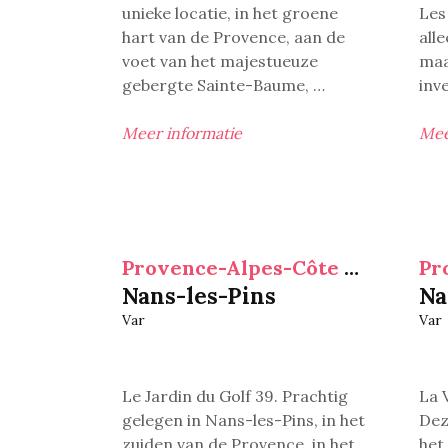
unieke locatie, in het groene
Les 
hart van de Provence, aan de
all
voet van het majestueuze
maa
gebergte Sainte-Baume,
…
inv
Meer informatie
Mee
Provence-Alpes-Côte d'Azur
Nans-les-Pins
Na
Var
Var
Le Jardin du Golf 39.
Prachtig
La 
gelegen in Nans-les-Pins, in het
Dez
zuiden van de Provence, in het
het