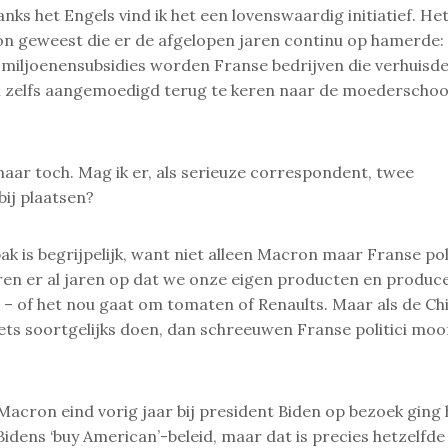
ks het Engels vind ik het een lovenswaardig initiatief. Het
n geweest die er de afgelopen jaren continu op hamerde:
 miljoenensubsidies worden Franse bedrijven die verhuisd
 zelfs aangemoedigd terug te keren naar de moederschoo
aar toch. Mag ik er, als serieuze correspondent, twee
ij plaatsen?
 is begrijpelijk, want niet alleen Macron maar Franse polit
n er al jaren op dat we onze eigen producten en produc
– of het nou gaat om tomaten of Renaults. Maar als de Ch
ets soortgelijks doen, dan schreeuwen Franse politici moo
acron eind vorig jaar bij president Biden op bezoek ging 
 Bidens ‘buy American’-beleid, maar dat is precies hetzelfde