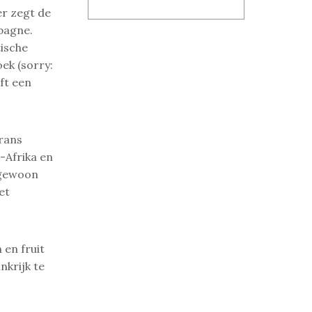
er zegt de
pagne.
tische
ek (sorry:
ft een
rans
-Afrika en
h gewoon
et
 en fruit
nkrijk te