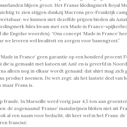
 buurlanden blijven groot. Het Franse kledingmerk Royal M
zichtig te zien stijgen dankzij Macrons pro-Frankrijk cam
 kwetsbaar: we kunnen niet dezelfde prijzen bieden als Azia
ledingmerk Jules kwam met een Made in France-spijkerbro
f die Engelse woorden). “Ons concept ‘Made in France’ hee
ar we leveren wel kwaliteit en zorgen voor banengroei.”
 ‘Made in France’ geen garantie op een honderd procent F
i die is gemaakt met katoen uit Azië en is geverfd in Noord
rna alleen nog in elkaar wordt genaaid: dat shirt mag zic
ans product noemen. De wet zegt: als het laatste deel van h
 maar Frans is.
op fraude. In Marseille werd vorig jaar 4,5 ton aan groenten
en: de zogenaamd ‘Franse’ mandarijnen bleken niet uit Fra
ok al een naam voor bedacht, dit keer wel in het Frans: de
en francisé.