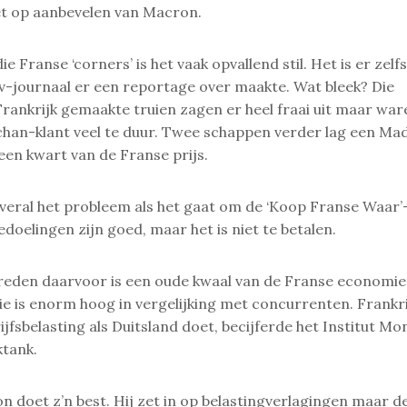
t op aanbevelen van Macron.
ie Franse ‘corners’ is het vaak opvallend stil. Het is er zelfs
tv-journaal er een reportage over maakte. Wat bleek? Die
Frankrijk gemaakte truien zagen er heel fraai uit maar wa
han-klant veel te duur. Twee schappen verder lag een Mad
een kwart van de Franse prijs.
 overal het probleem als het gaat om de ‘Koop Franse Waar’
oelingen zijn goed, maar het is niet te betalen.
 reden daarvoor is een oude kwaal van de Franse economie
ie is enorm hoog in vergelijking met concurrenten. Frankrij
ijfsbelasting als Duitsland doet, becijferde het Institut Mo
ktank.
 doet z’n best. Hij zet in op belastingverlagingen maar d