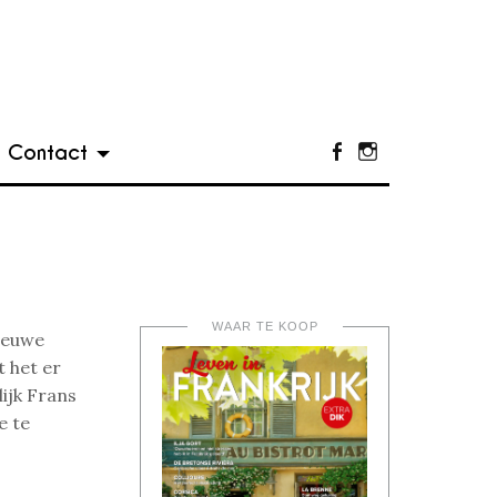
Contact
Facebook
Instagram
WAAR TE KOOP
nieuwe
 het er
lijk Frans
e te