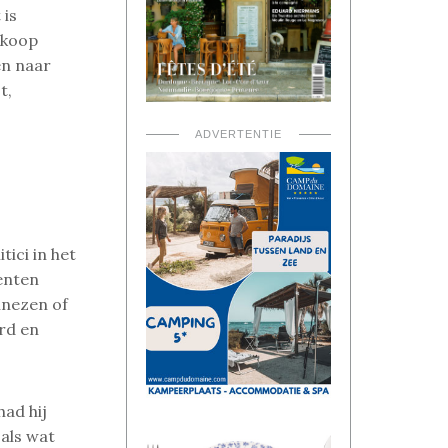
 is
 koop
en naar
t,
ADVERTENTIE
ici in het
enten
inezen of
rd en
had hij
 als wat