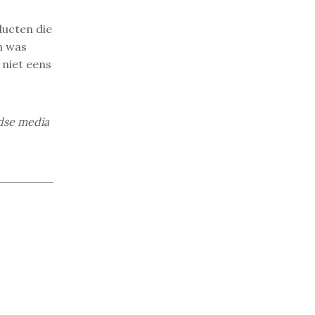
ducten die
en was
 niet eens
dse media