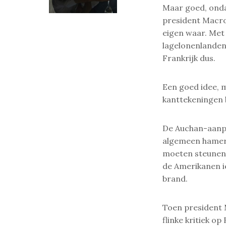
Maar goed, ondan
president Macro
eigen waar. Met
lagelonenlanden
Frankrijk dus.
Een goed idee, m
kanttekeningen b
De Auchan-aanpak
algemeen hamere
moeten steunen 
de Amerikanen i
brand.
Toen president M
flinke kritiek op