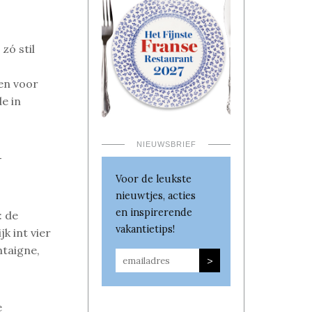
 zó stil
ren voor
e in
NIEUWSBRIEF
-
Voor de leukste
nieuwtjes, acties
en inspirerende
: de
vakantietips!
k int vier
ntaigne,
e