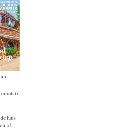
van
t mooiste
de huis
en of