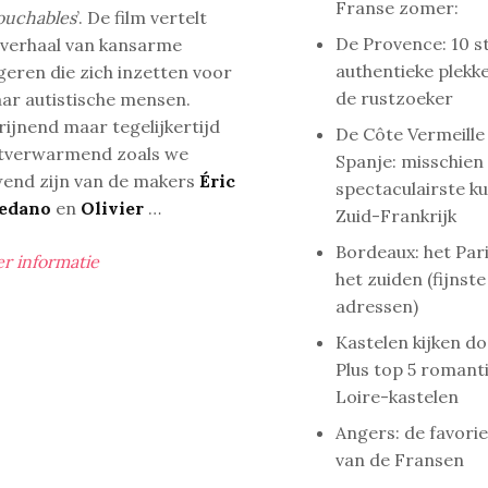
Franse zomer:
ouchables
’. De film vertelt
De Provence: 10 st
 verhaal van kansarme
authentieke plekk
geren die zich inzetten voor
de rustzoeker
ar autistische mensen.
rijnend maar tegelijkertijd
De Côte Vermeille 
tverwarmend zoals we
Spanje: misschien
end zijn van de makers
Éric
spectaculairste ku
edano
en
Olivier
…
Zuid-Frankrijk
Bordeaux: het Pari
r informatie
het zuiden (fijnste
adressen)
Kastelen kijken do
Plus top 5 romant
Loire-kastelen
Angers: de favorie
van de Fransen