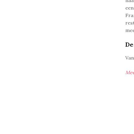
naa
een
Fra
res
me
De
Van
Mee