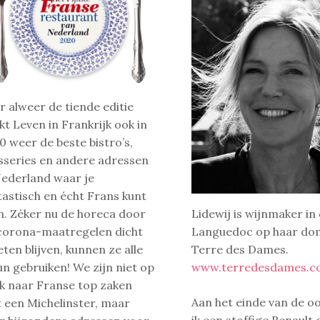
r alweer de tiende editie
kt Leven in Frankrijk ook in
0 weer de beste bistro’s,
sseries en andere adressen
Nederland waar je
tastisch en écht Frans kunt
n. Zéker nu de horeca door
Lidewij is wijnmaker in
corona-maatregelen dicht
Languedoc op haar do
ten blijven, kunnen ze alle
Terre des Dames.
un gebruiken! We zijn niet op
www.terredesdames.
k naar Franse top zaken
Aan het einde van de oo
 een Michelinster, maar