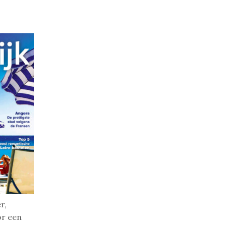
r,
or een