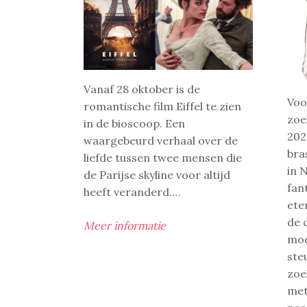
Vanaf 28 oktober is de
Voo
romantische film Eiffel te zien
zoe
in de bioscoop. Een
202
waargebeurd verhaal over de
bra
liefde tussen twee mensen die
in 
de Parijse skyline voor altijd
fan
heeft veranderd.…
ete
de 
Meer informatie
moe
ste
zoe
met