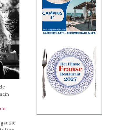
 de
mein
com
gst zie