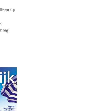
alleen op
e:
innig
!