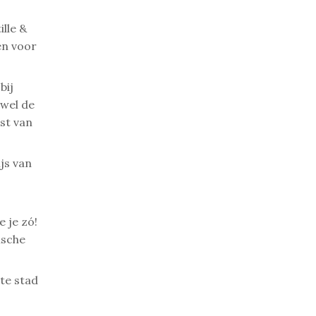
ille &
en voor
bij
 wel de
st van
js van
e je zó!
ische
te stad