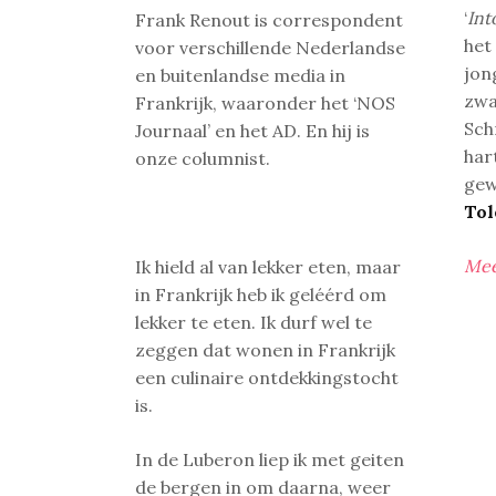
‘
Int
Frank Renout is correspondent
het
voor verschillende Nederlandse
jon
en buitenlandse media in
zwa
Frankrijk, waaronder het ‘NOS
Sch
Journaal’ en het AD. En hij is
har
onze columnist.
gew
Tol
Mee
Ik hield al van lekker eten, maar
in Frankrijk heb ik geléérd om
lekker te eten. Ik durf wel te
zeggen dat wonen in Frankrijk
een culinaire ontdekkingstocht
is.
In de Luberon liep ik met geiten
de bergen in om daarna, weer