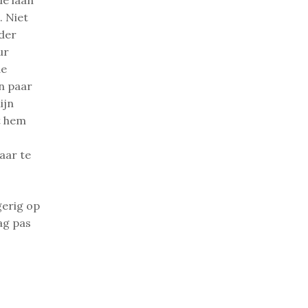
de laan
. Niet
jder
ur
de
n paar
ijn
t hem
aar te
gerig op
ag pas