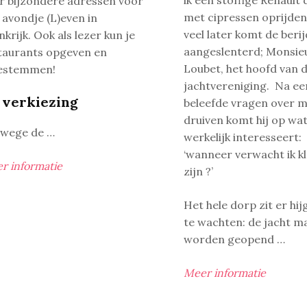
ik een stoffige Renault 
r bijzondere adressen voor
met cipressen oprijden
 avondje (L)even in
veel later komt de beri
nkrijk. Ook als lezer kun je
aangeslenterd; Monsie
taurants opgeven en
Loubet, het hoofd van 
estemmen!
jachtvereniging. Na ee
 verkiezing
beleefde vragen over m
druiven komt hij op wa
wege de …
werkelijk interesseert:
‘wanneer verwacht ik kl
r informatie
zijn ?’
Het hele dorp zit er hij
te wachten: de jacht m
worden geopend …
Meer informatie