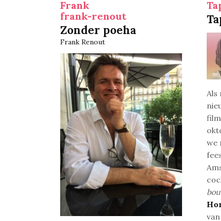
Frank
Ta
frank-renout
Ta
Zonder poeha
Frank Renout
Als
nie
fil
okt
we 
fee
Ams
coc
bou
Ho
van