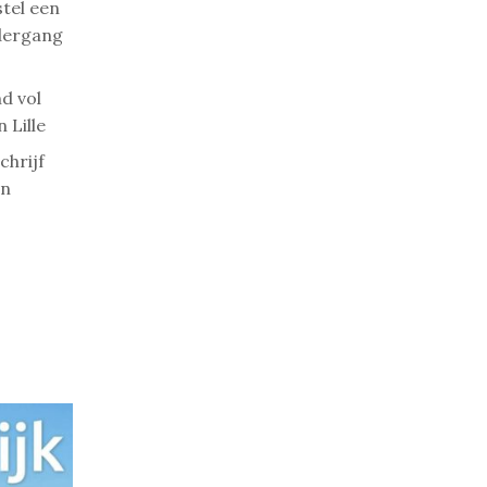
stel een
ndergang
d vol
 Lille
chrijf
an