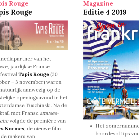
pis Rouge
Magazine
pis Rouge
Editie 4 2019
 mediapartner van het
uwe, jaarlijkse Franse
mfestival
Tapis Rouge
(30
ober – 3 november) waren
natuurlijk aanwezig op de
stelijke openingsavond in het
terdamse Tuschinski. Na de
ktail met Franse
amuses-
che
volgde de première van
Het zomernumme
rs Normes
, de nieuwe film
boordevol tips vo
 de makers van